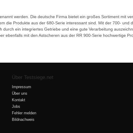
nnt werden. Die deutsche Firma bietet ein großes Sortiment mit ve
em die Produkte aus der 680-Serie interessant sind. Mit der 700- und 
durch ein integriertes Getriebe und eine gute Verarbeitung auszeichn
 aber ebenfalls mit den Astscheren aus der RR 900-Serie hochwertige Pro
Über Testsiege.net
Impressum
Über uns
Kontakt
Jobs
Fehler melden
Bildnachweis