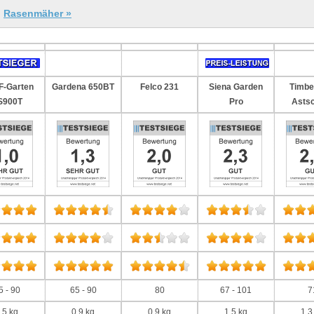
|
Rasenmäher »
-Garten
Gardena 650BT
Felco 231
Siena Garden
Timbe
S900T
Pro
Asts
5 - 90
65 - 90
80
67 - 101
7
,5 kg
0,9 kg
0,9 kg
1,5 kg
1,3