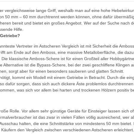
er vergleichsweise lange Griff, weshalb man auf eine hohe Hebelwirku
 von 50 mm – 60 mm durchtrennt werden können, ohne dafür übermäßig 
eren bereit und bietet ein großes Angebot. Wer auf der Suche nach 
ssende Hilfe.
 Getriebe?
nnteste Vertreter im Astscheren Vergleich ist mit Sicherheit die Ambos
trifft am Ende auf den Amboss, eine massive Metalloberfläche, die dazu
 Die klassische Amboss-Schere ist für einen Großteil aller Hobbygärtne
e Alternative ist die Bypass-Schere, bei der zwei geschliffene Klingen 
en, sorgt aber für einen besonders sauberen und glatten Schnitt.
ötigt, kommt ein Modell mit einem Getriebe in Betracht. Durch die ei
 so dafür sorgen, dass sich auch dickere Äste problemlos durchtrennen
kommen, was sich vor allem bei harten und trockenen Hölzern positiv 
große Rolle. Vor allem sehr günstige Geräte für Einsteiger lassen sich oft
lverbraucher ist das zwar in vielen Fällen völlig ausreichend, wer a
Ausschau halten, die eine Schnittstärke von mindestens 50 mm bietet. Pr
as Käufern den Vergleich zwischen verschiedenen Astscheren erleichtert.