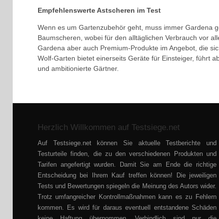
Empfehlenswerte Astscheren im Test
Wenn es um Gartenzubehör geht, muss immer Gardena gena
Baumscheren, wobei für den alltäglichen Verbrauch vor all
Gardena aber auch Premium-Produkte im Angebot, die sich 
Wolf-Garten bietet einerseits Geräte für Einsteiger, führt
und ambitionierte Gärtner.
Herzlich Willkommen auf Testsiege.net
Auf Testsiege.net können Sie aktuelle Testberichte und
Testurteile finden, die zu den verschiedenen Produkten und
Tarifen angefertigt wurden. Damit Sie am Ende die richtige
Entscheidung bei Ihrem Kauf treffen können! Die jeweiligen
Tests und Bewertungen spiegeln die Meinung des Autors wider.
Trotz umfangreicher Kontrollmaßnahmen kann es zu Fehlern
kommen. Es wird für daraus eventuell entstandene Schäden
keine Haftung übernommen. Verbindlich sind nur die