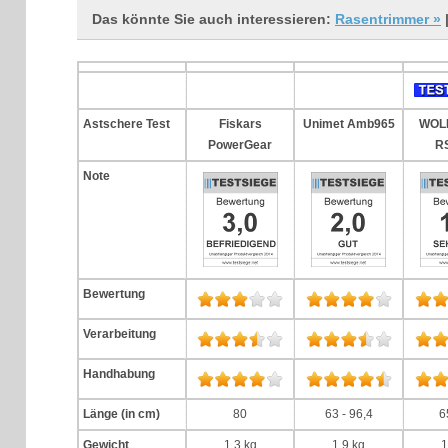
Das könnte Sie auch interessieren:
Rasentrimmer »
Astschere Test
Fiskars
Unimet Amb965
WOLF
PowerGear
R
Note
Bewertung
Verarbeitung
Handhabung
Länge (in cm)
80
63 - 96,4
6
Gewicht
1,3 kg
1,9 kg
1