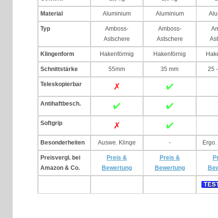
Material
Aluminium
Aluminium
Alu
Typ
Amboss-
Amboss-
Am
Astschere
Astschere
As
Klingenform
Hakenförmig
Hakenförnig
Hake
Schnittstärke
55mm
35 mm
25 
Teleskopierbar
Antihaftbesch.
Softgrip
Besonderheiten
Auswe. Klinge
-
Ergo. 
Preisvergl. bei
Preis &
Preis &
P
Amazon & Co.
Bewertung
Bewertung
Bew