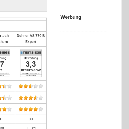
Werbung
rtech
Dehner AS 770 B
chere
Expert
1
80
 kg
1,1 kg