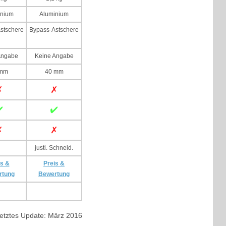
inium
Aluminium
stschere
Bypass-Astschere
Angabe
Keine Angabe
 mm
40 mm
justi. Schneid.
is &
Preis &
rtung
Bewertung
etztes Update: März 2016