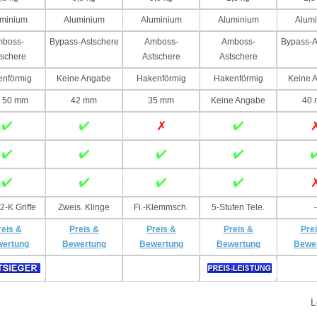
minium
Aluminium
Aluminium
Aluminium
Alum
boss-
Bypass-Astschere
Amboss-
Amboss-
Bypass-A
tschere
Astschere
Astschere
nförmig
Keine Angabe
Hakenförmig
Hakenförmig
Keine 
- 50 mm
42 mm
35 mm
Keine Angabe
40
2-K Griffe
Zweis. Klinge
Fi.-Klemmsch.
5-Stufen Tele.
-
reis &
Preis &
Preis &
Preis &
Pre
ertung
Bewertung
Bewertung
Bewertung
Bewe
L