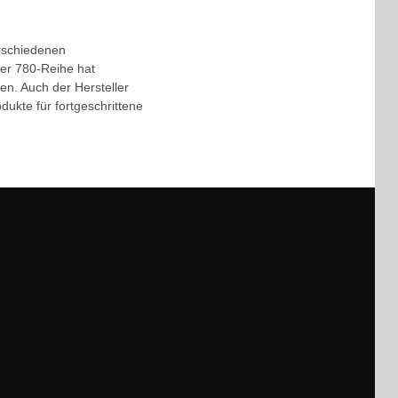
rschiedenen
der 780-Reihe hat
en. Auch der Hersteller
dukte für fortgeschrittene