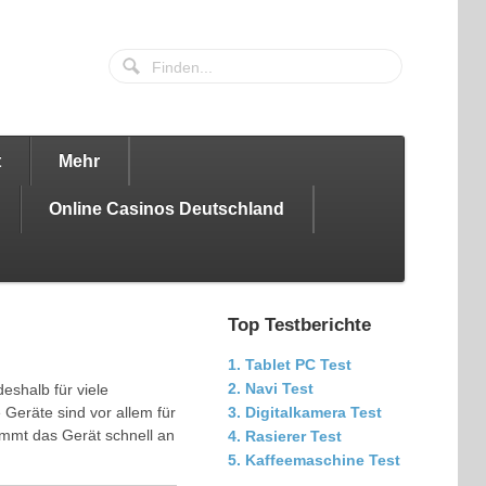
t
Mehr
Online Casinos Deutschland
Top Testberichte
1. Tablet PC Test
2. Navi Test
eshalb für viele
Geräte sind vor allem für
3. Digitalkamera Test
ommt das Gerät schnell an
4. Rasierer Test
5. Kaffeemaschine Test